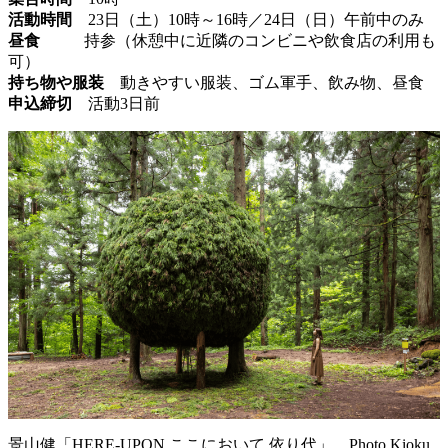
活動時間
23日（土）10時～16時／24日（日）午前中のみ
昼食
持参（休憩中に近隣のコンビニや飲食店の利用も
可）
持ち物や服装
動きやすい服装、ゴム軍手、飲み物、昼食
申込締切
活動3日前
景山健「HERE-UPON ここにおいて 依り代」 Photo Kioku