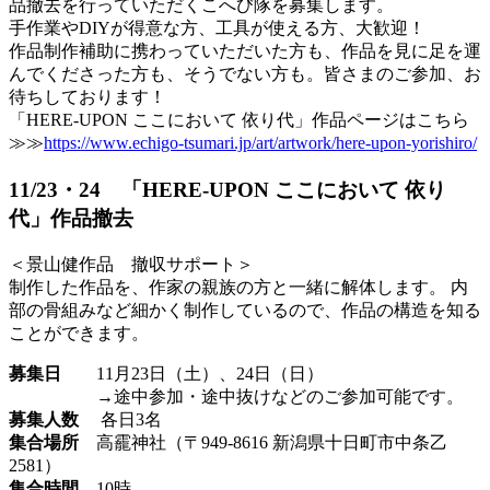
品撤去を行っていただくこへび隊を募集します。
手作業やDIYが得意な方、工具が使える方、大歓迎！
作品制作補助に携わっていただいた方も、作品を見に足を運
んでくださった方も、そうでない方も。皆さまのご参加、お
待ちしております！
「HERE-UPON ここにおいて 依り代」作品ページはこちら
≫≫
https://www.echigo-tsumari.jp/art/artwork/here-upon-yorishiro/
11/23・24 「HERE-UPON ここにおいて 依り
代」作品撤去
＜景山健作品 撤収サポート＞
制作した作品を、作家の親族の方と一緒に解体します。 内
部の骨組みなど細かく制作しているので、作品の構造を知る
ことができます。
募集日
11月23日（土）、24日（日）
→途中参加・途中抜けなどのご参加可能です。
募集人数
各日3名
集合場所
高靇神社（〒949-8616 新潟県十日町市中条乙
2581）
集合時間
10時