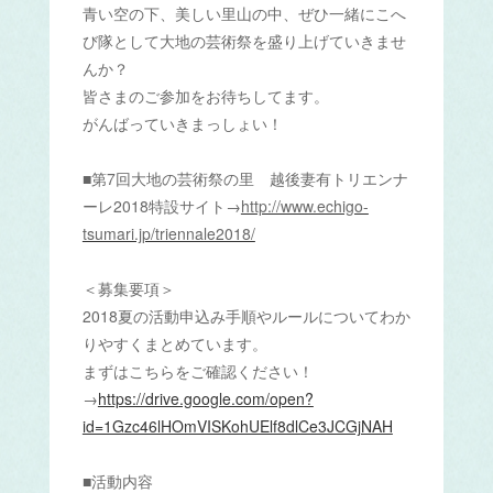
青い空の下、美しい里山の中、ぜひ一緒にこへ
び隊として大地の芸術祭を盛り上げていきませ
んか？
皆さまのご参加をお待ちしてます。
がんばっていきまっしょい！
■
第
7
回大地の芸術祭
の里
越後妻有トリエンナ
ーレ2018
特設サイト→
http://www.echigo-
tsumari.jp/triennale2018/
＜募集要項＞
2018夏の活動申込み手順やルールについてわか
りやすくまとめています。
まずはこちらをご確認ください！
→
https://drive.google.com/open?
id=1Gzc46lHOmVISKohUElf8dlCe3JCGjNAH
■活動内容