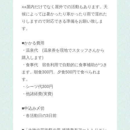
※※屋内だけでなく屋外での活動もあります。天
候によっては暑かったり寒かったり雨で濡れた
りしますので対応できる準備をお願い致しま
す。
■かかる費用
・温泉代 (温泉券を現地でスタッフさんから
購入します)
・食事代 宿舎利用で自動的に食事補助がつき
ます。朝食300円、夕食500円で食べられま
す。
・シーツ代300円
・他諸経費(実費)
■申込み〆切
・各活動日の3日前
■「大地の芸術祭の里 越後妻有アートトリエン