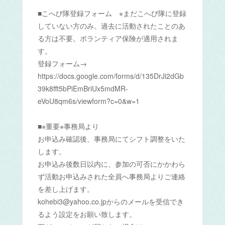
■こへび隊登録フォーム ※まだこへび隊に登録
していない方のみ。過去に活動されたことのあ
る方は不要。ボランティア保険が適用されま
す。
登録フォーム→
https://docs.google.com/forms/d/135DrJi2dGb
39k8fft5bPiEmBriUx5mdMR-
eVoU8qm6s/viewform?c=0&w=1
■※重要※事務局より
お申込み確認後、事務局にてシフト調整をいた
します。
お申込み後数日以内に、参加の可否にかかわら
ず活動お申込みされた全員へ事務局よりご連絡
を差し上げます。
kohebi3@yahoo.co.jpからのメールを受信でき
るよう設定をお願い致します。