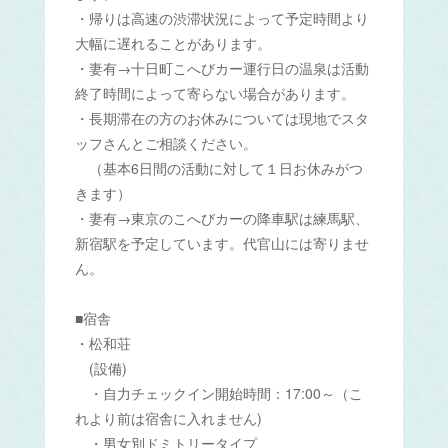
・帰りは高速の渋滞状況によって予定時間より
大幅に遅れることがあります。
・妻有→十日町こへびカー運行日の温泉は活動
終了時間によって寄らない場合があります。
・長期滞在の方のお休みについては現地でスタ
ッフさんとご相談ください。
（基本6日間の活動に対して１日お休みがつ
きます）
・妻有→東京のこへびカーの降車駅は練馬駅、
新宿駅を予定しています。代官山には寄りませ
ん。
■宿舎
・松和荘
(設備)
・自力チェックイン開始時間：17:00～（こ
れより前は宿舎に入れません)
・男女別ドミトリータイプ