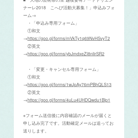
ナーレ2018 こへび活動大募集！」申込みフォ
ーム→
・「申込み専用フォーム」
①和文
→
https://goo.gl/forms/mVkTy1q69NvHSvyT2
②英文
→
https://goo.gl/forms/ybJmdxeZI8nlirSR2
・「変更・キャンセル専用フォーム」
①和文
→
https://goo.gl/forms/1wJpAy76mPBhQLS13
②英文
→
https://goo.gl/forms/4uLu4UHDQwdu1Blp1
※フォーム送信後に内容確認のメールが届くと
申し込み完了です。活動確定メールは追ってお
送りします。