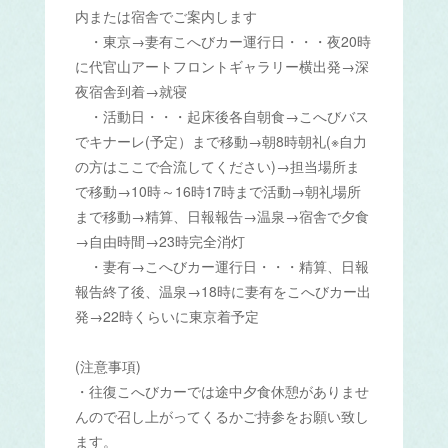
内または宿舎でご案内します
・東京→妻有こへびカー運行日・・・夜20時
に代官山アートフロントギャラリー横出発→深
夜宿舎到着→就寝
・活動日・・・起床後各自朝食→こへびバス
でキナーレ(予定）まで移動→朝8時朝礼(※自力
の方はここで合流してください)→担当場所ま
で移動→10時～16時17時まで活動→朝礼場所
まで移動→精算、日報報告→温泉→宿舎で夕食
→自由時間→23時完全消灯
・妻有→こへびカー運行日・・・精算、日報
報告終了後、温泉→18時に妻有をこへびカー出
発→22時くらいに東京着予定
(注意事項)
・往復こへびカーでは途中夕食休憩がありませ
んので召し上がってくるかご持参をお願い致し
ます。