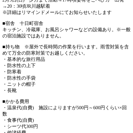
→20：
30頃JR川越駅着
※詳細はリマインドメールにてお知らせいたします
■宿舎 十日町宿舎
キッチン、冷蔵庫、お風呂シャワーなどの設備あり。※
一般
の宿泊施設ではありません。
■持ち物 ※屋外で長時間の作業を行います。
雨雪対策を含
めて万全の防寒対策でお越しください。
・基本的な旅行用品
・防水性の上下
・防寒着
・防水性の手袋
・ニットの帽子
・長靴
■かかる費用
・温泉代(自費) 施設によりますが500円～600円くらい×回
数
・食事代(自費)
・シーツ代300円
・他諸経費