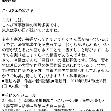
動募集
こへび隊の皆さま
こんにちは。
こへび隊事務局の岡崎多美です。
東京は寒い日が続いていますね。
妻有も寒波が毎週やってきていてたくさん雪が積っているよ
うです
。豪雪地帯である妻有では、
おうちが埋もれるくらい
の雪が積もるため雪かきのことを「
雪掘り」と呼びます。
お
うちを掘り起こすくらいの積雪があるんですね。
さて、今回はそんな「雪掘り」の活動募集です。現在、
妻有
では連日の大雪で作品の除雪作業に追われているようです。
力作業に自身のある方、白銀の世界で是非活動してみません
か？
ご応募お待ちしております！！＜募集要項＞
■活動内容 作品の除雪活動■活動日 2017年2月4日(土)5日
(日)■人数 4名
■活動スケジュール
2月4日(土) 朝8時JR川越駅こへびカー出発→途中お昼をと
り妻有着→活動→
温泉→夕食→宿舎
2月5日(日) 夕方まで活動→17時頃妻有をこへびカー出発