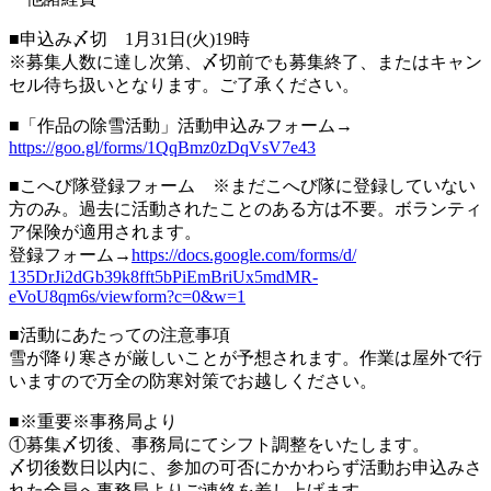
■申込み〆切 1月31日(火)19時
※募集人数に達し次第、〆切前でも募集終了、
またはキャン
セル待ち扱いとなります。ご了承ください。
■「作品の除雪活動」活動申込みフォーム→
https://goo.gl/forms/
1QqBmz0zDqVsV7e43
■こへび隊登録フォーム ※まだこへび隊に登録していない
方のみ。
過去に活動されたことのある方は不要。
ボランティ
ア保険が適用されます。
登録フォーム→
https://docs.google.
com/forms/d/
135DrJi2dGb39k8fft5bPiEmBriUx5
mdMR-
eVoU8qm6s/viewform?c=0&w=
1
■活動にあたっての注意事項
雪が降り寒さが厳しいことが予想されます。
作業は屋外で行
いますので万全の防寒対策でお越しください。
■※重要※事務局より
①募集〆切後、事務局にてシフト調整をいたします。
〆切後数日以内に、
参加の可否にかかわらず活動お申込みさ
れた全員へ事務局よりご連
絡を差し上げます。