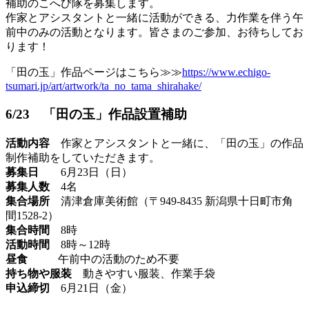
補助のこへび隊を募集します。
作家とアシスタントと一緒に活動ができる、力作業を伴う午
前中のみの活動となります。皆さまのご参加、お待ちしてお
ります！
「田の玉」作品ページはこちら≫≫
https://www.echigo-
tsumari.jp/art/artwork/ta_no_tama_shirahake/
6/23 「田の玉」作品設置補助
活動内容
作家とアシスタントと一緒に、「田の玉」の作品
制作補助をしていただきます。
募集日
6月23日（日）
募集人数
4名
集合場所
清津倉庫美術館（〒949-8435 新潟県十日町市角
間1528-2）
集合時間
8時
活動時間
8時～12時
昼食
午前中の活動のため不要
持ち物や服装
動きやすい服装、作業手袋
申込締切
6月21日（金）