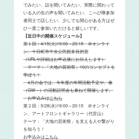
でみたい、話を聞いてみたい、実際に関わって
いる人の生の声を聞いてみたい、こへび隊参加
者同士で話したい、少しでも関心がある方はぜ
ひ一度ご参加いただけると嬉しいです。
【近日中の開催スケジュール】
第１回：4/15(火)19:00～20:15 ＠オンライ
ン、十日町市中央公民館多目的室
（URLや詳細はお申込後にお伝えします）
テーマ：「大地の芸術祭」10のコンセプトを
学ぼう！
4月の会では、今年度の年間活動予定や、春
（GW～）の活動説明会も兼ねて開催します。
お申込みは
こちら
第２回：5/28(水)19:00～20:15 ＠オンライ
ン、アートフロントギャラリー（代官山）
テーマ：「大地の芸術祭」を支える人や繋がり
を知ろう！
お申込みは
こちら