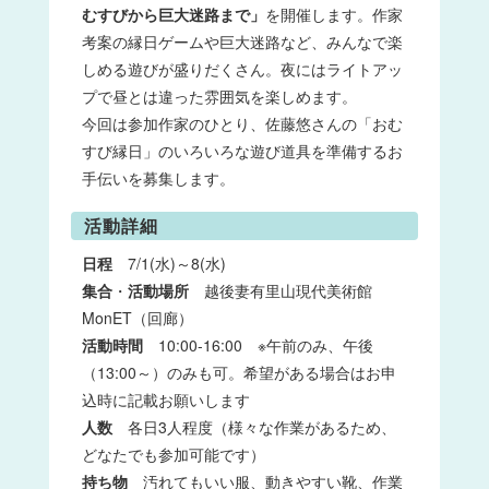
むすびから巨大迷路まで」
を開催します。作家
考案の縁日ゲームや巨大迷路など、みんなで楽
しめる遊びが盛りだくさん。夜にはライトアッ
プで昼とは違った雰囲気を楽しめます。
今回は参加作家のひとり、佐藤悠さんの「おむ
すび縁日」のいろいろな遊び道具を準備するお
手伝いを募集します。
活動詳細
日程
7/1(水)～8(水)
集合
・
活動場所
越後妻有里山現代美術館
MonET（回廊）
活動時間
10:00-16:00 ※午前のみ、午後
（13:00～）のみも可。希望がある場合はお申
込時に記載お願いします
人数
各日3人程度（様々な作業があるため、
どなたでも参加可能です）
持ち物
汚れてもいい服、動きやすい靴、作業