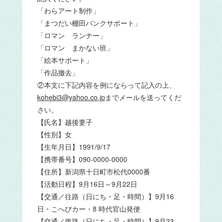
「わらアート制作」
「まつだい棚田バンクサポート」
「ロマン ランナー」
「ロマン まかない班」
「絵本サポート」
「作品撤去」
②本文に下記内容を例にならって記入の上、
kohebi3@yahoo.co.jp
までメールを送ってくだ
さい。
【氏名】越後妻子
【性別】女
【生年月日】1991/9/17
【携帯番号】090-0000-0000
【住所】新潟県十日町市松代0000番
【活動日程】9月16日～9月22日
【交通／往路（日にち・足・時間）】9月16
日・こへびカー・8 時代官山発便
【交通／復路（日にち・足・時間）】9月23