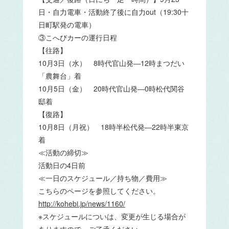
日・自力電車・活動終了後に自力out（19:30十
日町駅発の電車）
③こへびカーの運行日程
【往路】
10月3日（水） 8時代官山発―12時まつだい
「農舞台」着
10月5日（金） 20時代官山発―0時松代関谷
邸着
【復路】
10月8日（月祝） 18時半松代発―22時半東京
着
≪活動の締切≫
活動日の4日前
≪一日のスケジュール／持ち物／費用≫
こちらのページを参照してください。
http://kohebi.jp/news/1160/
※スケジュールについは、変更が生じる場合が