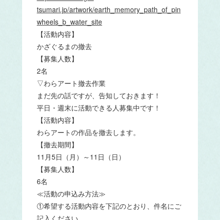
tsumari.jp/artwork/earth_memory_path_of_pin
wheels_b_water_site
【活動内容】
かざぐるまの撤去
【募集人数】
2名
▽わらアート撤去作業
まだ先の話ですが、告知しておきます！
平日・週末に活動できる人募集中です！
【活動内容】
わらアートの作品を撤去します。
【撤去期間】
11月5日（月）～11日（日）
【募集人数】
6名
≪活動の申込み方法≫
①希望する活動内容を下記のとおり、件名にご
記入ください。