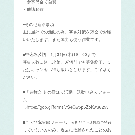
・食事代全て自費
・他諸経費
◾️その他連絡事項
主に屋外での活動の為、寒さ対策を万全でお願
いいたします。また体力も使う作業です。
■申込み〆切 1月31日(木)19：00まで
募集人数に達し次第、〆切前でも募集終了、ま
たはキャンセル待ち扱いとなります。ご了承く
ださい。
■「農舞台 冬の雪ほり活動」活動申込みフォー
ム
→
https://goo.gl/forms/7S4Qw5p5ZoKw36253
■こへび隊登録フォーム ※まだこへび隊に登録
していない方のみ。過去に活動されたことのあ