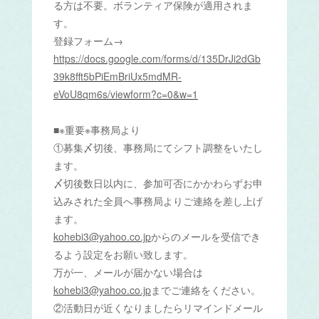
る方は不要。ボランティア保険が適用されま
す。
登録フォーム→
‪https://docs.google.com/forms/d/135DrJi2dGb
39k8fft5bPiEmBriUx5mdMR-
eVoU8qm6s/viewform?c=0&w=1‬
■※重要※事務局より
①募集〆切後、事務局にてシフト調整をいたし
ます。
〆切後数日以内に、参加可否にかかわらずお申
込みされた全員へ事務局よりご連絡を差し上げ
ます。
kohebi3@yahoo.co.jp
からのメールを受信でき
るよう設定をお願い致します。‬
万が一、メールが届かない場合は‪
kohebi3@yahoo.co.jp
‬までご連絡をください。
②活動日が近くなりましたらリマインドメール