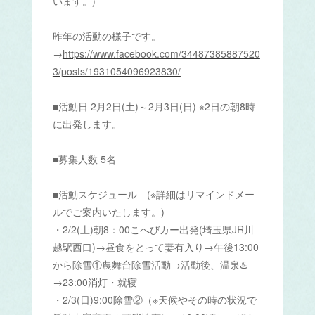
います。)
昨年の活動の様子です。
→
https://www.facebook.com/34487385887520
3/posts/1931054096923830/
■活動日 2月2日(土)～2月3日(日) ※2日の朝8時
に出発します。
■募集人数 5名
■活動スケジュール (※詳細はリマインドメー
ルでご案内いたします。)
・2/2(土)朝8：00こへびカー出発(埼玉県JR川
越駅西口)→昼食をとって妻有入り→午後13:00
から除雪①農舞台除雪活動→活動後、温泉♨️
→23:00消灯・就寝
・2/3(日)9:00除雪②（※天候やその時の状況で