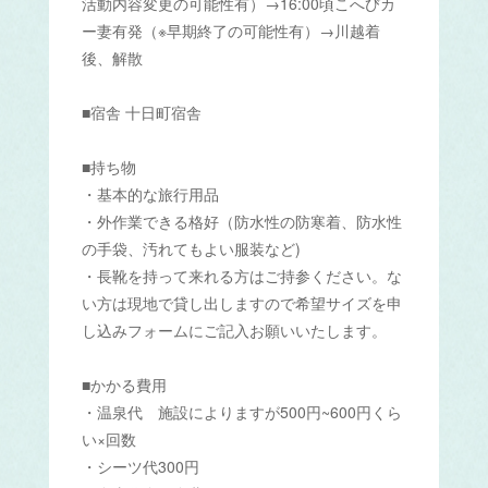
活動内容変更の可能性有）→16:00頃こへびカ
ー妻有発（※早期終了の可能性有）→川越着
後、解散
■宿舎 十日町宿舎
■持ち物
・基本的な旅行用品
・外作業できる格好（防水性の防寒着、防水性
の手袋、汚れてもよい服装など)
・長靴を持って来れる方はご持参ください。な
い方は現地で貸し出しますので希望サイズを申
し込みフォームにご記入お願いいたします。
■かかる費用
・温泉代 施設によりますが500円~600円くら
い×回数
・シーツ代300円