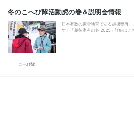
冬のこへび隊活動虎の巻＆説明会情報
日本有数の豪雪地帯である越後妻有。
す！「越後妻有の冬 2025」詳細はこちら≫≫htt
こへび隊